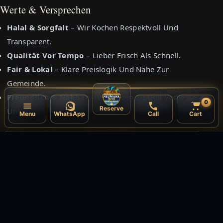
Werte & Versprechen
Halal & Sorgfalt
– Wir Kochen Respektvoll Und
Transparent.
Qualität Vor Tempo
– Lieber Frisch Als Schnell.
Fair & Lokal
– Klare Preislogik Und Nähe Zur
Gemeinde.
Freundlich & Nahbar
– Wir Hören Zu Und Verbessern
0
Reserve
Uns.
Menu
WhatsApp
Call
Cart
Broschüre (PDF)
Die Ganze Geschichte In Ruhe Nachlesen – Mit
Bildern, Zitaten Und Hintergrundinfos.
PDF HERUNTERLADEN ›
Hinweis Zu Bildern: Symbolfotos – Originale