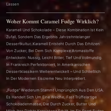
Lassen
Woher Kommt Caramel Fudge Wirklich?
Karamell Und Schokolade – Diese Kombination Ist Kein
Zufall, Sondern Das Ergebnis Jahrzehntelanger
Dessertkultur. Karamell Entsteht Durch Das Erhitzen
Von Zucker, Bei Dem Sich Komplexe Aromastoffe
Entwickeln: Nussig, Leicht Bitter, Tief Und Vollmundig.
In Frankreich Perfektioniert, In Amerikanischen
Dessertklassikern Weiterentwickelt – Und Schließlich
In Der Modernen Eiscreme Neu Interpretiert.
„Fudge“ Wiederum Stammt Ursprünglich Aus Den USA.
Es Handelt Sich Um Eine Weiche, Fast Trüffelartige
Schokoladenmasse, Die Durch Zucker, Butter Und
Milch Ihre Dichte Konsistenz Erhält. Im Eis Sorgt Fudge