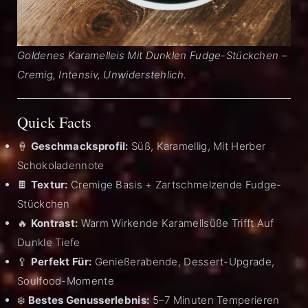
Goldenes Karamelleis Mit Dunklen Fudge-Stückchen –
Cremig, Intensiv, Unwiderstehlich.
Quick Facts
🍦
Geschmacksprofil:
Süß, Karamellig, Mit Herber
Schokoladennote
🍫
Textur:
Cremige Basis + Zartschmelzende Fudge-
Stückchen
🔥
Kontrast:
Warm Wirkende Karamellsüße Trifft Auf
Dunkle Tiefe
🥄
Perfekt Für:
Genießerabende, Dessert-Upgrade,
Soulfood-Momente
❄️
Bestes Genusserlebnis:
5–7 Minuten Temperieren