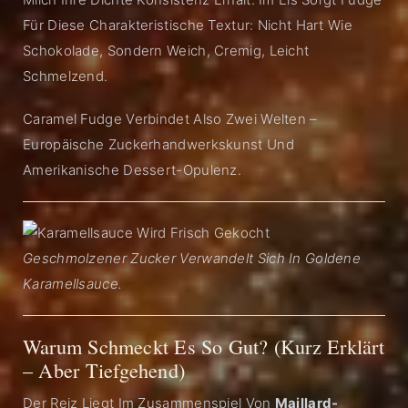
Für Diese Charakteristische Textur: Nicht Hart Wie
Schokolade, Sondern Weich, Cremig, Leicht
Schmelzend.
Caramel Fudge Verbindet Also Zwei Welten –
Europäische Zuckerhandwerkskunst Und
Amerikanische Dessert-Opulenz.
Geschmolzener Zucker Verwandelt Sich In Goldene
Karamellsauce.
Warum Schmeckt Es So Gut? (Kurz Erklärt
– Aber Tiefgehend)
Der Reiz Liegt Im Zusammenspiel Von
Maillard-