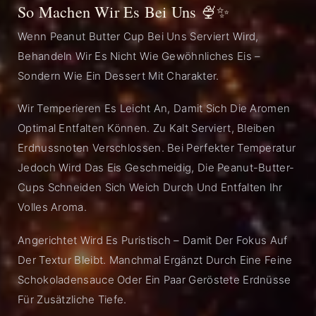
So Machen Wir Es Bei Uns 🍨✨
Wenn Peanut Butter Cup Bei Uns Serviert Wird,
Behandeln Wir Es Nicht Wie Gewöhnliches Eis –
Sondern Wie Ein Dessert Mit Charakter.
Wir Temperieren Es Leicht An, Damit Sich Die Aromen
Optimal Entfalten Können. Zu Kalt Serviert, Bleiben
Erdnussnoten Verschlossen. Bei Perfekter Temperatur
Jedoch Wird Das Eis Geschmeidig, Die Peanut-Butter-
Cups Schneiden Sich Weich Durch Und Entfalten Ihr
Volles Aroma.
Angerichtet Wird Es Puristisch – Damit Der Fokus Auf
Der Textur Bleibt. Manchmal Ergänzt Durch Eine Feine
Schokoladensauce Oder Ein Paar Geröstete Erdnüsse
Für Zusätzliche Tiefe.