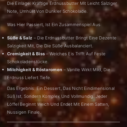
Die Einlage: Kräftige Erdnussbutter Mit Leicht Salziger
Note, Umhüllt Von Dunkler Schokolade.
Was Hier Passiert, Ist Ein Zusammenspiel Aus:
Süße & Salz
– Die Erdnussbutter Bringt Eine Dezente
Salzigkeit Mit, Die Die Süße Ausbalanciert.
Cremigkeit & Biss
– Weiches Eis Trifft Auf Feste
Schokoladenstücke.
Milchigkeit & Röstaromen
– Vanille Wirkt Mild, Die
Erdnuss Liefert Tiefe.
Das Ergebnis: Ein Dessert, Das Nicht Eindimensional
Süß Ist, Sondern Komplex Und Vollmundig. Jeder
Löffel Beginnt Weich Und Endet Mit Einem Satten,
Nussigen Finale.