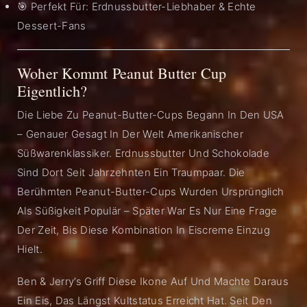
🎯 Perfekt Für: Erdnussbutter-Liebhaber & Echte
Dessert-Fans
Woher Kommt Peanut Butter Cup
Eigentlich?
Die Liebe Zu Peanut-Butter-Cups Begann In Den USA
– Genauer Gesagt In Der Welt Amerikanischer
Süßwarenklassiker. Erdnussbutter Und Schokolade
Sind Dort Seit Jahrzehnten Ein Traumpaar. Die
Berühmten Peanut-Butter-Cups Wurden Ursprünglich
Als Süßigkeit Populär – Später War Es Nur Eine Frage
Der Zeit, Bis Diese Kombination In Eiscreme Einzug
Hielt.
Ben & Jerry’s Griff Diese Ikone Auf Und Machte Daraus
Ein Eis, Das Längst Kultstatus Erreicht Hat. Seit Den