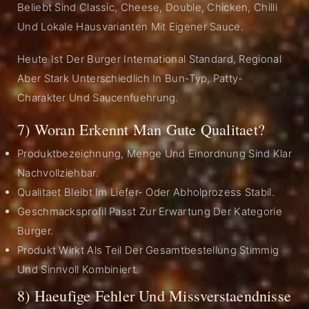
Beliebt Sind Classic, Cheese, Double, Chicken, Chilli
Und Lokale Hausvarianten Mit Eigener Sauce.
Heute Ist Der Burger International Standard, Regional
Aber Stark Unterschiedlich In Bun-Typ, Patty-
Charakter Und Saucenfuehrung.
7) Woran Erkennt Man Gute Qualitaet?
Produktbezeichnung, Menge Und Einordnung Sind Klar
Nachvollziehbar.
Qualitaet Bleibt Im Liefer- Oder Abholprozess Stabil.
Geschmacksprofil Passt Zur Erwartung Der Kategorie
Burger.
Produkt Wirkt Als Teil Der Gesamtbestellung Stimmig
Und Sinnvoll Kombiniert.
8) Haeufige Fehler Und Missverstaendnisse