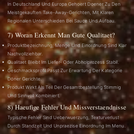
In Deutschland Und Europa Gehoert Doener Zu Den
Meistgekauften Take-Away-Gerichten, Mit Klaren
Regionalen Unterschieden Bei Sauce Und Aufbau.
7) Woran Erkennt Man Gute Qualitaet?
Produktbezeichnung, Menge Und Einordnung Sind Klar
Nachvollziehbar.
Qualitaet Bleibt Im Liefer- Oder Abholprozess Stabil.
Geschmacksprofil Passt Zur Erwartung Der Kategorie
Döner Gerichte.
Produkt Wirkt Als Teil Der Gesamtbestellung Stimmig
Und Sinnvoll Kombiniert.
8) Haeufige Fehler Und Missverstaendnisse
Typische Fehler Sind Ueberwuerzung, Texturverlust
Durch Standzeit Und Unpraezise Einordnung Im Menu.