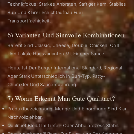
Technikfokus: Starkes Anbraten, Saftiger Kern, Stabiles
Bun Und Klarer Schichtaufbau Fuer
Transportfaehigkeit.
6) Varianten Und Sinnvolle Kombinationen
Beliebt Sind Classic, Cheese, Double, Chicken, Chilli
Und Lokale Hausvarianten Mit Eigener Sauce.
Heute Ist Der Burger International Standard, Regional
Aber Stark Unterschiedlich In Bun-Typ, Patty-
Charakter Und Saucenfuehrung.
7) Woran Erkennt Man Gute Qualitaet?
Produktbezeichnung, Menge Und Einordnung Sind Klar
Nachvollziehbar.
Qualitaet Bleibt Im Liefer- Oder Abholprozess Stabil.
Geschmacksprofil Passt Zur Erwartung Der Kategorie