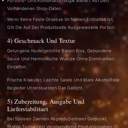
Portions- Und Kombinationslogik Basiert Auf Den
Vorhandenen Shop-Daten.
Wenn Keine Feste Groesse Im Namen Enthalten Ist,
Gilt Die Auf Der Produktseite Ausgewiesene Portion.
4) Geschmack Und Textur
Gelungene Nudelgerichte Bieten Biss, Gebundene
Sauce Und Harmonische Wuerze Ohne Dominanten
Einzelton.
Frische Kraeuter, Leichte Salate Und Klare Alkoholfreie
Begleiter Unterstuetzen Das Gericht.
5) Zubereitung, Ausgabe Und
Lieferstabilitaet
Bei Speisen Zaehlen Reproduzierbarer Garpunkt,
Stabile Textur Und Verstaendliche Produktangaben