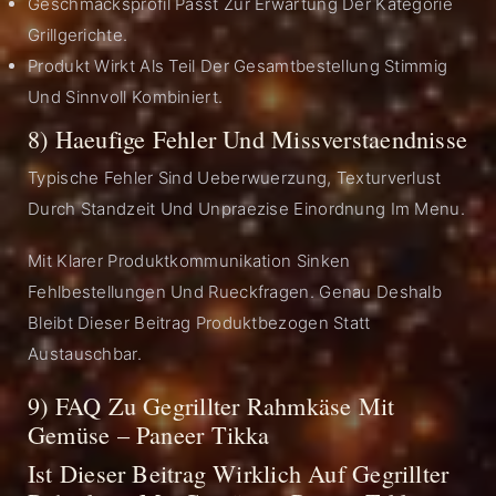
Geschmacksprofil Passt Zur Erwartung Der Kategorie
Grillgerichte.
Produkt Wirkt Als Teil Der Gesamtbestellung Stimmig
Und Sinnvoll Kombiniert.
8) Haeufige Fehler Und Missverstaendnisse
Typische Fehler Sind Ueberwuerzung, Texturverlust
Durch Standzeit Und Unpraezise Einordnung Im Menu.
Mit Klarer Produktkommunikation Sinken
Fehlbestellungen Und Rueckfragen. Genau Deshalb
Bleibt Dieser Beitrag Produktbezogen Statt
Austauschbar.
9) FAQ Zu Gegrillter Rahmkäse Mit
Gemüse – Paneer Tikka
Ist Dieser Beitrag Wirklich Auf Gegrillter