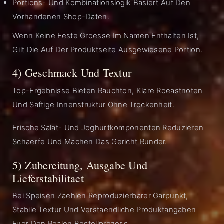
Portions- Und Kombinationslogik Basiert Auf Den
Vorhandenen Shop-Daten.
Wenn Keine Feste Groesse Im Namen Enthalten Ist,
Gilt Die Auf Der Produktseite Ausgewiesene Portion.
4) Geschmack Und Textur
Top-Ergebnisse Bieten Rauchton, Klare Roeastnoten
Und Saftige Innenstruktur Ohne Trockenheit.
Frische Salat- Und Joghurtkomponenten Reduzieren
Schaerfe Und Machen Das Gericht Runder.
5) Zubereitung, Ausgabe Und
Lieferstabilitaet
Bei Speisen Zaehlen Reproduzierbarer Garpunkt,
Stabile Textur Und Verstaendliche Produktangaben
Fuer Den Realen Bestellprozess.