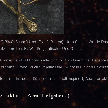
iff
“Jhal”
(scharf) Und
“Frezi”
(braten). Ursprünglich Wurde Das 
zubereiten. Es War Pragmatisch – Und Genial.
oßbritannien Und Entwickelte Sich Dort Zu Einem Der Beliebt
ordergrund. Große Stücke Paprika Und Zwiebeln Bleiben Bewuss
Moderner Indischer Küche – Traditionell Inspiriert, Aber Per
 Erklärt – Aber Tiefgehend)