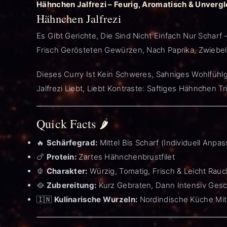
Hähnchen Jalfrezi – Feurig, Aromatisch & Unvergle
Hähnchen Jalfrezi
Es Gibt Gerichte, Die Sind Nicht Einfach Nur Scharf 
Frisch Gerösteten Gewürzen, Nach Paprika, Zwiebeln
Dieses Curry Ist Kein Schweres, Sahniges Wohlfühlge
Jalfrezi Liebt, Liebt Kontraste: Saftiges Hähnchen 
Quick Facts 🌶️
🔥
Schärfegrad:
Mittel Bis Scharf (individuell Anpas
🍗
Protein:
Zartes Hähnchenbrustfilet
🫑
Charakter:
Würzig, Tomatig, Frisch & Leicht Rauc
🥘
Zubereitung:
Kurz Gebraten, Dann Intensiv Ges
🇮🇳
Kulinarische Wurzeln:
Nordindische Küche Mit 