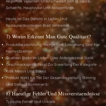
Regionale Varianten Unterscheiden Sich In Sauce,
Schaerfe, Hauptzutat Und Beilagenlogik.
Heute Ist Das Gericht In Liefer- Und
Restaurantkontexten Breit Verbreitet.
7) Woran Erkennt Man Gute Qualitaet?
Produktbezeichnung, Menge Und Einordnung Sind Klar
Nachvollziehbar.
Qualitaet Bleibt Im Liefer- Oder Abholprozess Stabil.
Geschmacksprofil Passt Zur Erwartung Der Kategorie
Kids Menus Und Boxes.
Produkt Wirkt Als Teil Der Gesamtbestellung Stimmig
Und Sinnvoll Kombiniert.
8) Haeufige Fehler Und Missverstaendnisse
Typische Fehler Sind Unklare