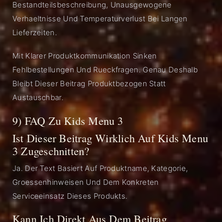
Bestandteilsbeschreibung, Unausgewogene
Verhaeltnisse Und Temperaturverlust Bei Langen
Lieferzeiten.
Mit Klarer Produktkommunikation Sinken
Fehlbestellungen Und Rueckfragen. Genau Deshalb
Bleibt Dieser Beitrag Produktbezogen Statt
Austauschbar.
9) FAQ Zu Kids Menu 3
Ist Dieser Beitrag Wirklich Auf Kids Menu
3 Zugeschnitten?
Ja. Der Text Basiert Auf Produktname, Kategorie,
Groessenhinweisen Und Dem Konkreten
Serviceeinsatz Dieses Produkts.
Kann Ich Direkt Aus Dem Beitrag