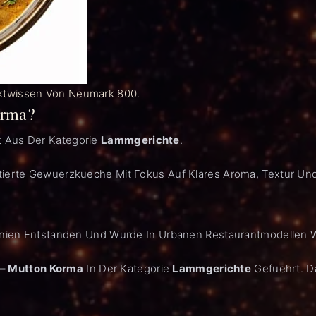
ktwissen Von Neumark 800.
orma?
t Aus Der Kategorie
Lammgerichte
.
tierte Gewuerzkueche Mit Fokus Auf Klares Aroma, Textur Und 
linien Entstanden Und Wurde In Urbanen Restaurantmodellen W
– Mutton Korma
In Der Kategorie
Lammgerichte
Gefuehrt. Da