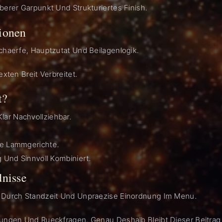
berer Garpunkt Und Strukturiertes Finish.
ionen
chaerfe, Hauptzutat Und Beilagenlogik.
xten Breit Verbreitet.
t?
ar Nachvollziehbar.
ie Lammgerichte.
 Und Sinnvoll Kombiniert.
dnisse
t Durch Standzeit Und Unpraezise Einordnung Im Menu.
lungen Und Rueckfragen. Genau Deshalb Bleibt Dieser Beitrag