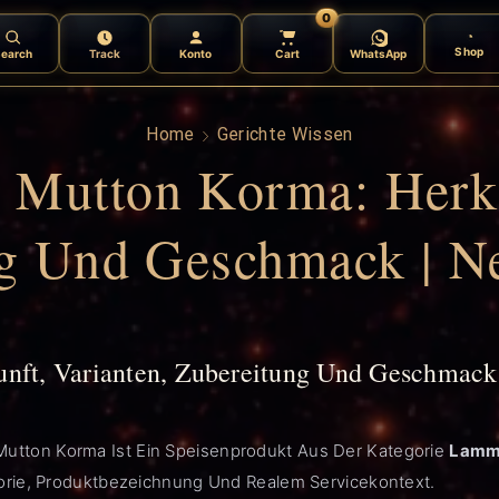
0
Shop
earch
Track
Konto
Cart
WhatsApp
Home
Gerichte Wissen
Mutton Korma: Herkun
ng Und Geschmack | N
ft, Varianten, Zubereitung Und Geschmack
tton Korma Ist Ein Speisenprodukt Aus Der Kategorie
Lamm
orie, Produktbezeichnung Und Realem Servicekontext.