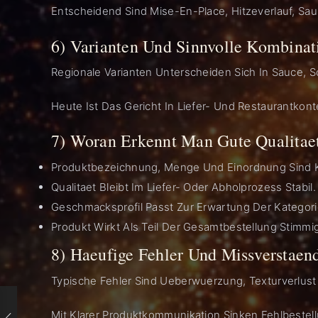
Entscheidend Sind Mise-En-Place, Hitzeverlauf, Sau
6) Varianten Und Sinnvolle Kombinat
Regionale Varianten Unterscheiden Sich In Sauce, S
Heute Ist Das Gericht In Liefer- Und Restaurantkonte
7) Woran Erkennt Man Gute Qualitae
Produktbezeichnung, Menge Und Einordnung Sind Kl
Qualitaet Bleibt Im Liefer- Oder Abholprozess Stabil.
Geschmacksprofil Passt Zur Erwartung Der Kategor
Produkt Wirkt Als Teil Der Gesamtbestellung Stimmig
8) Haeufige Fehler Und Missverstaen
Typische Fehler Sind Ueberwuerzung, Texturverlus
Mit Klarer Produktkommunikation Sinken Fehlbestel