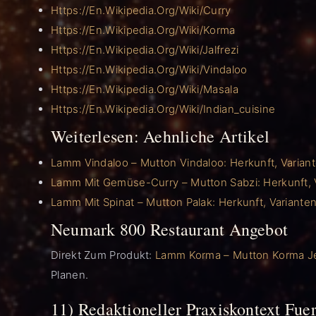
Https://en.wikipedia.org/wiki/Curry
Https://en.wikipedia.org/wiki/Korma
Https://en.wikipedia.org/wiki/Jalfrezi
Https://en.wikipedia.org/wiki/Vindaloo
Https://en.wikipedia.org/wiki/Masala
Https://en.wikipedia.org/wiki/Indian_cuisine
Weiterlesen: Aehnliche Artikel
Lamm Vindaloo – Mutton Vindaloo: Herkunft, Varia
Lamm Mit Gemüse-Curry – Mutton Sabzi: Herkunft,
Lamm Mit Spinat – Mutton Palak: Herkunft, Varian
Neumark 800 Restaurant Angebot
Direkt Zum Produkt:
Lamm Korma – Mutton Korma J
Planen.
11) Redaktioneller Praxiskontext F