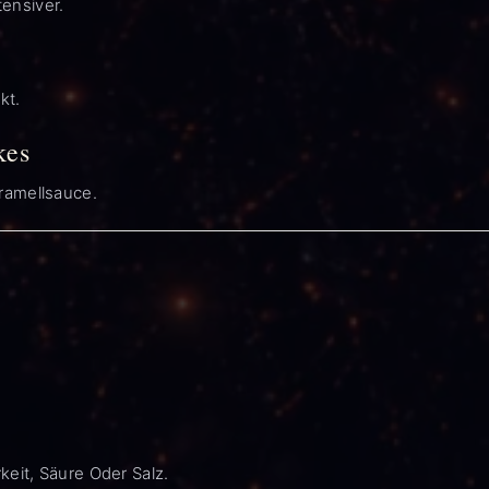
tensiver.
kt.
kes
ramellsauce.
eit, Säure Oder Salz.