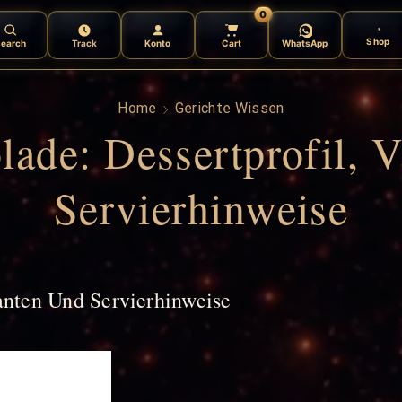
0
Shop
earch
Track
Konto
Cart
WhatsApp
Home
Gerichte Wissen
ade: Dessertprofil, 
Servierhinweise
anten Und Servierhinweise