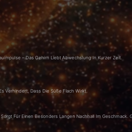
auimpulse – Das Gehirn Liebt Abwechslung In Kurzer Zeit.
 Es Verhindert, Dass Die Süße Flach Wirkt.
l Sorgt Für Einen Besonders Langen Nachhall Im Geschmack. G