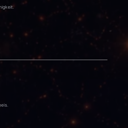
igkeit.
eeis.