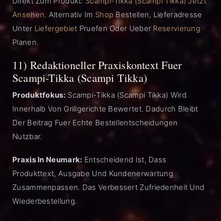
Direkt Zum Produkt:
Scampi-Tikka (Scampi Tikka) Jetzt
Ansehen
. Alternativ Im
Shop
Bestellen, Lieferadresse
Unter
Liefergebiet
Pruefen Oder Ueber
Reservierung
Planen.
11) Redaktioneller Praxiskontext Fuer
Scampi-Tikka (Scampi Tikka)
Produktfokus:
Scampi-Tikka (Scampi Tikka) Wird
Innerhalb Von Grillgerichte Bewertet. Dadurch Bleibt
Der Beitrag Fuer Echte Bestellentscheidungen
Nutzbar.
Praxis In Neumark:
Entscheidend Ist, Dass
Produkttext, Ausgabe Und Kundenerwartung
Zusammenpassen. Das Verbessert Zufriedenheit Und
Wiederbestellung.