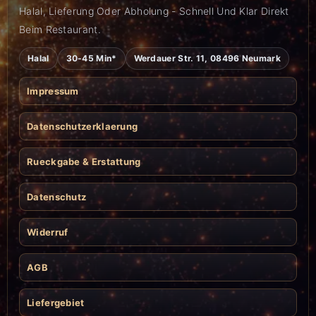
Halal, Lieferung Oder Abholung - Schnell Und Klar Direkt
Beim Restaurant.
Halal
30-45 Min*
Werdauer Str. 11, 08496 Neumark
Impressum
Datenschutzerklaerung
Rueckgabe & Erstattung
Datenschutz
Widerruf
AGB
Liefergebiet