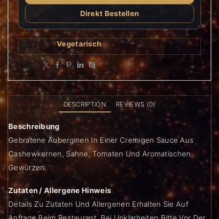
Direkt Bestellen
Category:
Vegetarisch
Share:
DESCRIPTION
REVIEWS (0)
Beschreibung
Gebratene Auberginen In Einer Cremigen Sauce Aus
Cashewkernen, Sahne, Tomaten Und Aromatischen
Gewürzen.
Zutaten / Allergene Hinweis
Details Zu Zutaten Und Allergenen Erhalten Sie Auf
Anfrage Beim Restaurant. Bei Unklarheiten Bitte Vor Der