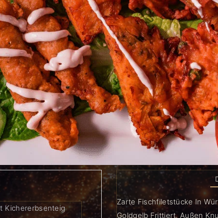
Zarte Fischfiletstücke In Wü
it Kichererbsenteig
Goldgelb Frittiert. Außen Knu