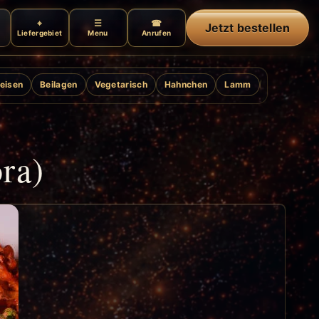
Jetzt bestellen
Liefergebiet
Menu
Anrufen
eisen
Beilagen
Vegetarisch
Hahnchen
Lamm
Ente
Gril
ra)