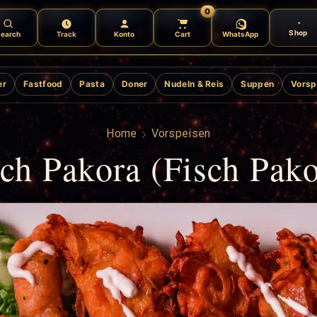
0
Shop
earch
Track
Konto
Cart
WhatsApp
er
Fastfood
Pasta
Doner
Nudeln & Reis
Suppen
Vorsp
Home
Vorspeisen
sch Pakora (Fisch Pako