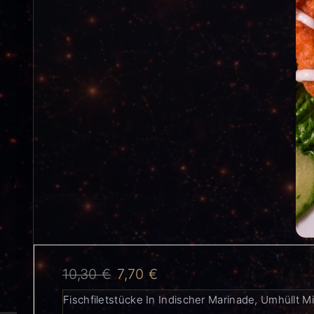
10,30
€
7,70
€
Fischfiletstücke In Indischer Marinade, Umhüllt M