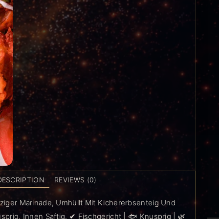
DESCRIPTION
REVIEWS (0)
rziger Marinade, Umhüllt Mit Kichererbsenteig Und
sprig, Innen Saftig. ✔ Fischgericht | 🐟 Knusprig | 🌿