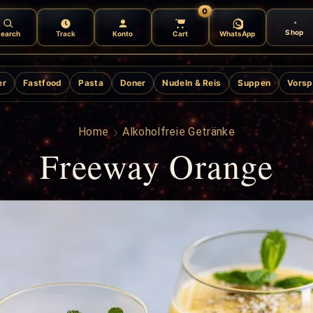
0
Shop
earch
Track
Konto
Cart
WhatsApp
er
Fastfood
Pasta
Doner
Nudeln & Reis
Suppen
Vorsp
Home
Alkoholfreie Getränke
Freeway Orange