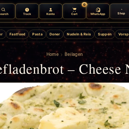
0
Shop
earch
Track
Konto
Cart
WhatsApp
er
Fastfood
Pasta
Doner
Nudeln & Reis
Suppen
Vorsp
Home
Beilagen
fladenbrot – Cheese