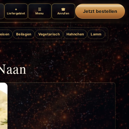
Jetzt bestellen
Liefergebiet
Menu
Anrufen
eisen
Beilagen
Vegetarisch
Hahnchen
Lamm
Ente
Gril
 Naan