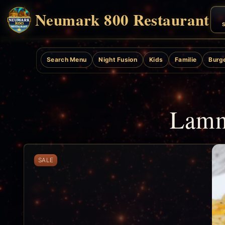
Neumark 800 Restaurant
S
Search Menu
Night Fusion
Kids
Familie
Burg
Lamm
SALE