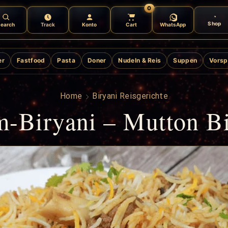
0
Shop
earch
Track
Konto
Cart
WhatsApp
er
Fastfood
Pasta
Doner
Nudeln & Reis
Suppen
Vorsp
Home
Biryani Reisgerichte
-Biryani – Mutton Bi