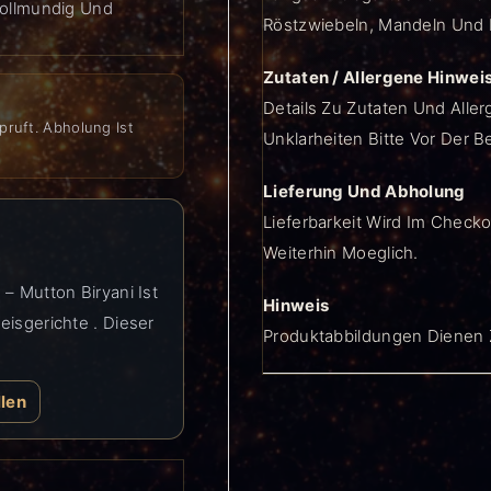
Vollmundig Und
Röstzwiebeln, Mandeln Und K
Zutaten / Allergene Hinwei
Details Zu Zutaten Und Aller
pruft. Abholung Ist
Unklarheiten Bitte Vor Der B
Lieferung Und Abholung
Lieferbarkeit Wird Im Checko
Weiterhin Moeglich.
– Mutton Biryani Ist
Hinweis
eisgerichte . Dieser
Produktabbildungen Dienen Z
llen