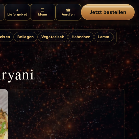
Jetzt bestellen
Liefergebiet
Menu
Anrufen
eisen
Beilagen
Vegetarisch
Hahnchen
Lamm
Ente
Gril
ryani