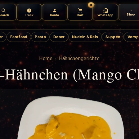
0
Shop
earch
Track
Konto
Cart
WhatsApp
er
Fastfood
Pasta
Doner
Nudeln & Reis
Suppen
Vorsp
Home
Hähnchengerichte
-Hähnchen (Mango Ch