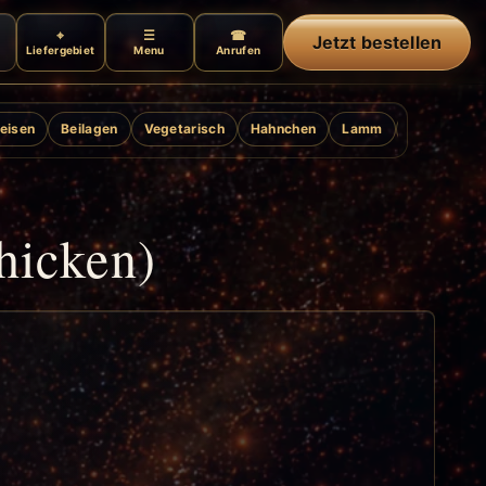
Jetzt bestellen
Liefergebiet
Menu
Anrufen
eisen
Beilagen
Vegetarisch
Hahnchen
Lamm
Ente
Gril
icken)