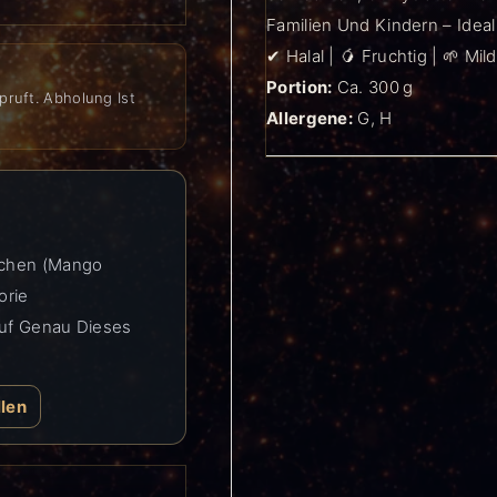
Familien Und Kindern – Idea
✔ Halal | 🥭 Fruchtig | 🌱 Mild
Portion:
Ca. 300 G
pruft. Abholung Ist
Allergene:
G, H
nchen (Mango
orie
Auf Genau Dieses
llen