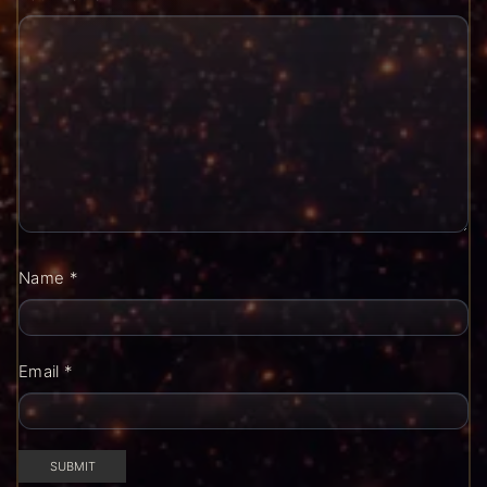
Name
*
Email
*