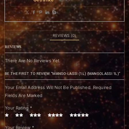
Category:
Getränke
Share:
REVIEWS (0)
REVIEWS
There Are No Reviews Yet.
BE THE FIRST TO REVIEW “MANGO-LASSI (1 L) (MANGOLASSI 1L)”
Your Email Address Will Not Be Published. Required
Fields Are Marked
Your Rating
*
Your Review
*