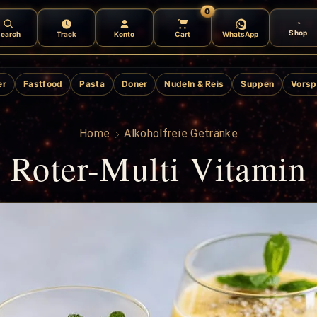
0
Shop
earch
Track
Konto
Cart
WhatsApp
er
Fastfood
Pasta
Doner
Nudeln & Reis
Suppen
Vorsp
Home
Alkoholfreie Getränke
Roter-Multi Vitamin