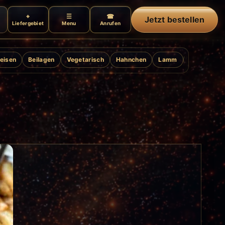
Jetzt bestellen
Liefergebiet
Menu
Anrufen
eisen
Beilagen
Vegetarisch
Hahnchen
Lamm
Ente
Gril