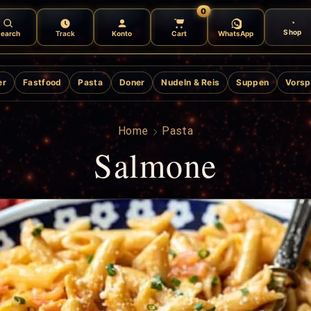
0
Shop
earch
Track
Konto
Cart
WhatsApp
er
Fastfood
Pasta
Doner
Nudeln & Reis
Suppen
Vorsp
Home
Pasta
Salmone