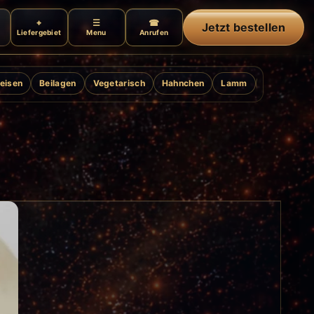
Jetzt bestellen
Liefergebiet
Menu
Anrufen
eisen
Beilagen
Vegetarisch
Hahnchen
Lamm
Ente
Gril