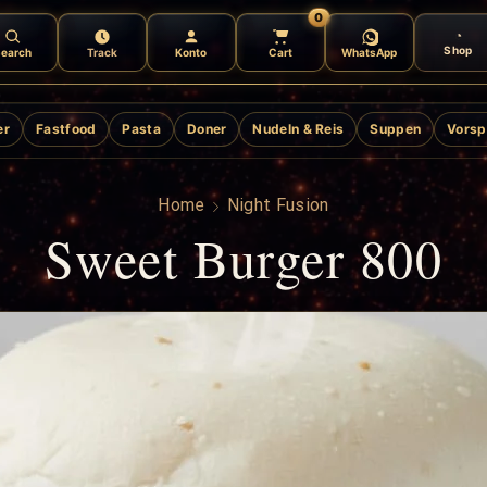
0
Shop
earch
Track
Konto
Cart
WhatsApp
er
Fastfood
Pasta
Doner
Nudeln & Reis
Suppen
Vorsp
Home
Night Fusion
Sweet Burger 800