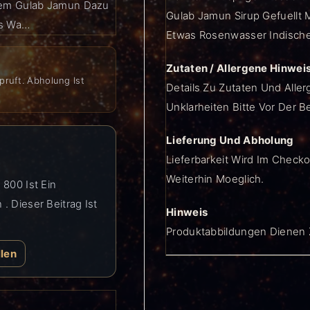
chem Gulab Jamun Dazu
Gulab Jamun Sirup Gefuell
es Wa…
Etwas Rosenwasser Indische
Zutaten / Allergene Hinwei
pruft. Abholung Ist
Details Zu Zutaten Und Aller
Unklarheiten Bitte Vor Der B
Lieferung Und Abholung
Lieferbarkeit Wird Im Checko
Weiterhin Moeglich.
 800 Ist Ein
. Dieser Beitrag Ist
Hinweis
Produktabbildungen Dienen Z
llen