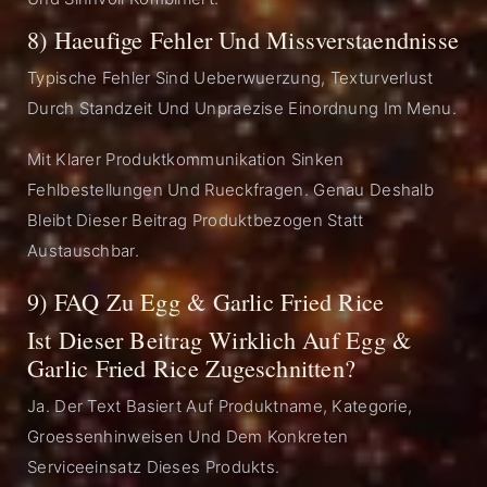
8) Haeufige Fehler Und Missverstaendnisse
Typische Fehler Sind Ueberwuerzung, Texturverlust
Durch Standzeit Und Unpraezise Einordnung Im Menu.
Mit Klarer Produktkommunikation Sinken
Fehlbestellungen Und Rueckfragen. Genau Deshalb
Bleibt Dieser Beitrag Produktbezogen Statt
Austauschbar.
9) FAQ Zu Egg & Garlic Fried Rice
Ist Dieser Beitrag Wirklich Auf Egg &
Garlic Fried Rice Zugeschnitten?
Ja. Der Text Basiert Auf Produktname, Kategorie,
Groessenhinweisen Und Dem Konkreten
Serviceeinsatz Dieses Produkts.