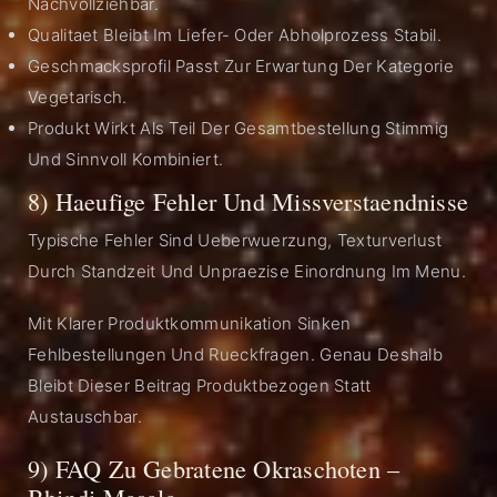
Nachvollziehbar.
Qualitaet Bleibt Im Liefer- Oder Abholprozess Stabil.
Geschmacksprofil Passt Zur Erwartung Der Kategorie
Vegetarisch.
Produkt Wirkt Als Teil Der Gesamtbestellung Stimmig
Und Sinnvoll Kombiniert.
8) Haeufige Fehler Und Missverstaendnisse
Typische Fehler Sind Ueberwuerzung, Texturverlust
Durch Standzeit Und Unpraezise Einordnung Im Menu.
Mit Klarer Produktkommunikation Sinken
Fehlbestellungen Und Rueckfragen. Genau Deshalb
Bleibt Dieser Beitrag Produktbezogen Statt
Austauschbar.
9) FAQ Zu Gebratene Okraschoten –
Bhindi Masala