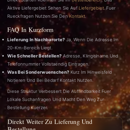
Aktive Liefergebiet Sehen Sie Auf
Liefergebiet
. Fuer
Rueckfragen Nutzen Sie Den
Kontakt
.
FAQ In Kurzform
Lieferung In Nachbarorte?
Ja, Wenn Die Adresse Im
20-Km-Bereich Liegt.
Wie Schneller Bestellen?
Adresse, Klingelname Und
Telefonnummer Vollstaendig Eintragen.
Was Bei Sonderwuenschen?
Kurz Im Hinweisfeld
Notieren Und Bei Bedarf Kontakt Nutzen.
Diese Struktur Verbessert Die Auffindbarkeit Fuer
Lokale Suchanfragen Und Macht Den Weg Zur
Bestellung Kuerzer.
Direkt Weiter Zu Lieferung Und
Bestellung