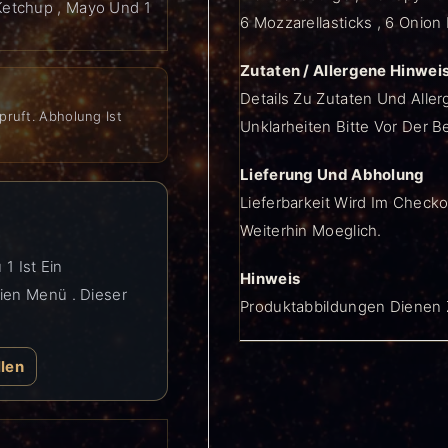
 Ketchup , Mayo Und 1
6 Mozzarellasticks , 6 Onion
Zutaten / Allergene Hinwei
Details Zu Zutaten Und Aller
pruft. Abholung Ist
Unklarheiten Bitte Vor Der B
Lieferung Und Abholung
Lieferbarkeit Wird Im Checko
Weiterhin Moeglich.
1 Ist Ein
Hinweis
ien Menü . Dieser
Produktabbildungen Dienen Z
llen