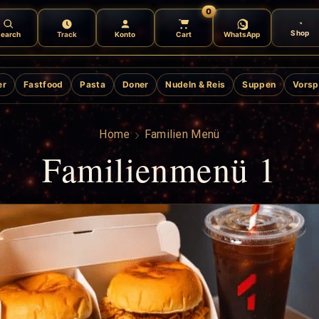
0
Shop
earch
Track
Konto
Cart
WhatsApp
er
Fastfood
Pasta
Doner
Nudeln & Reis
Suppen
Vorsp
Home
Familien Menü
Familienmenü 1