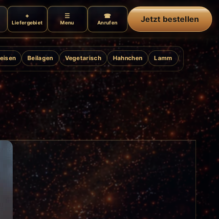
Jetzt bestellen
Liefergebiet
Menu
Anrufen
eisen
Beilagen
Vegetarisch
Hahnchen
Lamm
Ente
Gril