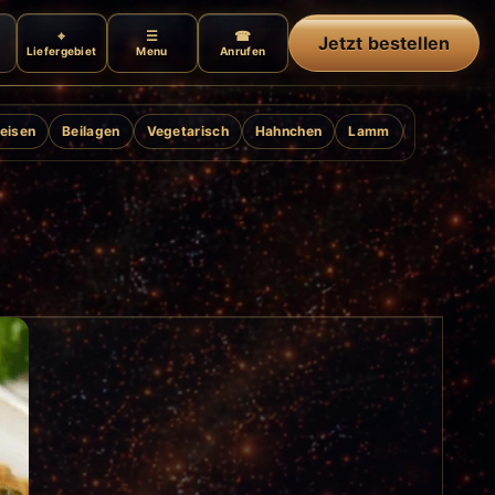
Jetzt bestellen
Liefergebiet
Menu
Anrufen
eisen
Beilagen
Vegetarisch
Hahnchen
Lamm
Ente
Gril