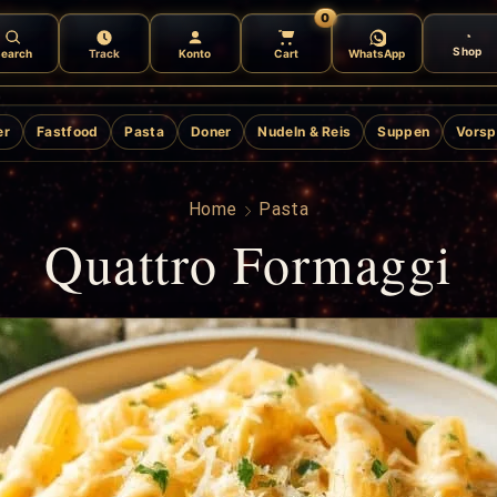
0
Shop
earch
Track
Konto
Cart
WhatsApp
er
Fastfood
Pasta
Doner
Nudeln & Reis
Suppen
Vorsp
Home
Pasta
Quattro Formaggi