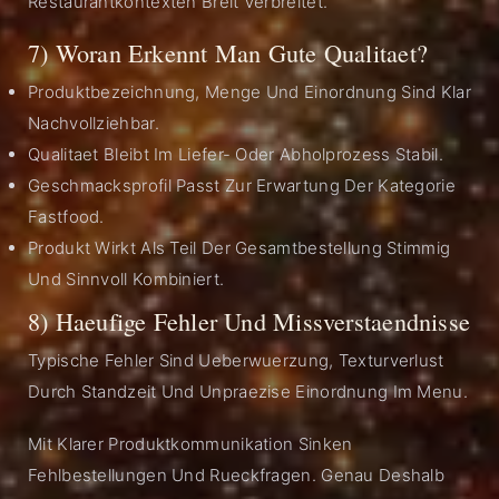
Restaurantkontexten Breit Verbreitet.
7) Woran Erkennt Man Gute Qualitaet?
Produktbezeichnung, Menge Und Einordnung Sind Klar
Nachvollziehbar.
Qualitaet Bleibt Im Liefer- Oder Abholprozess Stabil.
Geschmacksprofil Passt Zur Erwartung Der Kategorie
Fastfood.
Produkt Wirkt Als Teil Der Gesamtbestellung Stimmig
Und Sinnvoll Kombiniert.
8) Haeufige Fehler Und Missverstaendnisse
Typische Fehler Sind Ueberwuerzung, Texturverlust
Durch Standzeit Und Unpraezise Einordnung Im Menu.
Mit Klarer Produktkommunikation Sinken
Fehlbestellungen Und Rueckfragen. Genau Deshalb